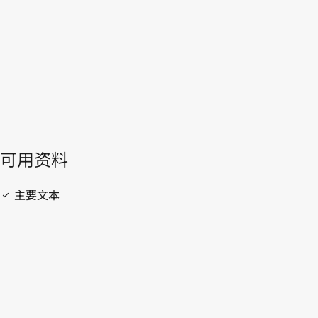
開啟 PDF
open_in_new