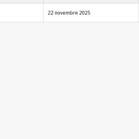
22 novembre 2025
cation Berne n° 294
Notification Berne n° 294