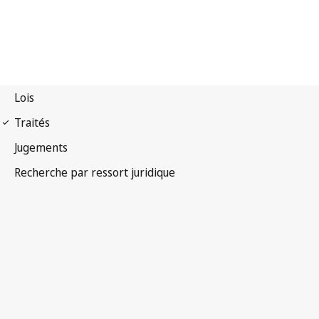
Protocole à la
Convention pour la protection des biens culturels en cas
de conflit armé