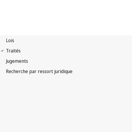
Protocole à la
Convention pour la protection des biens culturels en cas
de conflit armé