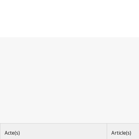
Arrangement de La Haye
Acte(s)
Article(s)