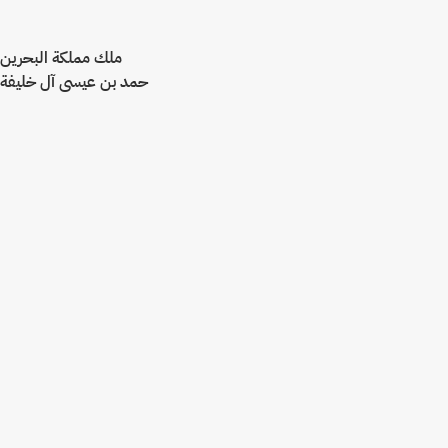
ملك مملكة البحرين
حمد بن عيسى آل خليفة