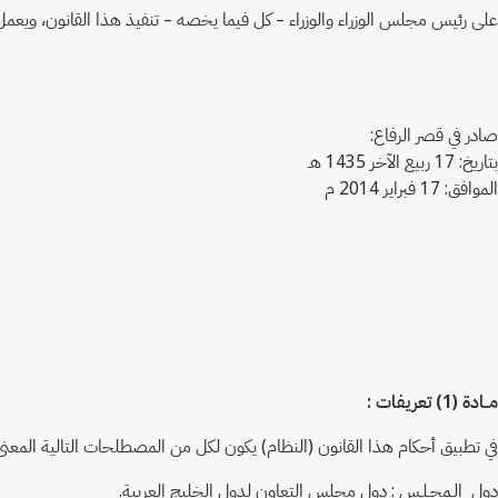
على رئيس مجلس الوزراء والوزراء – كل فيما يخصه – تنفيذ هذا القانون، ويعمل به
صادر في قصر الرفاع:
بتاريخ: 17 ربيع الآخر 1435 هـ
الموافق: 17 فبراير 2014 م
مــادة (1) تعريفات :
في تطبيق أحكام هذا القانون (النظام) يكون لكل من المصطلحات التالية المع
دول الـمجـلـس : دول مجلس التعاون لدول الخليج العربية.