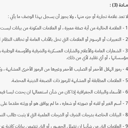
مــادة (3) :
لا تعد علامة تجارية أو جزء منها ، ولا يجوز أن يسجل بهذا الوصف ما يأتي :
1 - العلامـة الخالية من أية صفة مميزة ، أو العلامات المكونة من بيانات ليست الا التسمية التي يطلقها العرف على السلع والخدمات ، أو الرسوم المألوفة والصور العادية للسلع.
2 - التعبيرات أو الرسوم أو العلامات التي تخل بالآداب العامة أو تخالف النظام العام.
3 - الشعارات العامة والأعلام والشارات العسكرية والشرفية والأوسمة الوطنية
مؤسساتها ، أو أي تقليد لأي من ذلك.
4 - رموز الهلال الأحمر أو الصليب الأحمر وغيرها من الرموز الأخرى المشابهة ، وكذلك العلامات التي تكون تقليدا لها.
5 - العلامات المطابقة أو المشابهة للرموز ذات الصبغة الدينية المحضة.
6 - الأسماء والبيانات الجغرافية إذا كان من شأن استعمالها ان يحدث لبسا فيما يتعلق بمصدر أو أصل السلع أو الخدمات.
7 - أسم الغير أو لقبه أو صورته أو شعاره ، ما لم يوافق هو أو ورثته مقدما على استعماله.
8 - البيانات الخاصة بدرجات الشرف أو الدرجات العلمية التي لا يثبت طالب التسجيل استحقاقه لها قانونا.
9 - العلامات التي من شأنها ان تضلل الجمهور ، أو التي تتضمن بيانات كاذبة عن منشأ أو مصدر السلع أو الخدمات أو عن صفاتها الأخرى وكذلك العلامات التي تحتوي على أسم تجاري وهمي أو مقلد أو مزور.