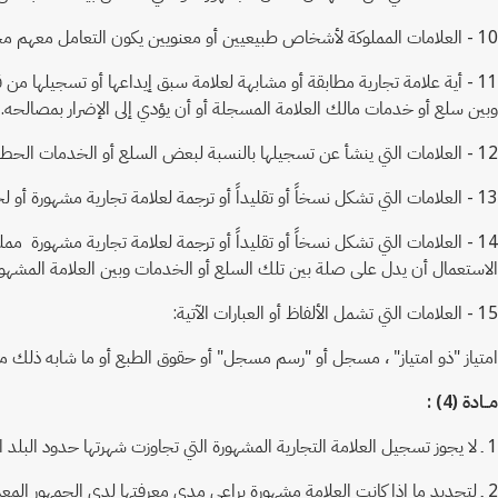
10 - العلامات المملوكة لأشخاص طبيعيين أو معنويين يكون التعامل معهم محظورا وفقا لقرار صادر في هذا الشأن من الجهة المختصة.
11 - أية علامة تجارية مطابقة أو مشابهة لعلامة سبق إيداعها أو تسجيلها 
وبين سلع أو خدمات مالك العلامة المسجلة أو أن يؤدي إلى الإضرار بمصالحه.
12 - العلامات التي ينشأ عن تسجيلها بالنسبة لبعض السلع أو الخدمات الحط من قيمة السلع أو الخدمات التي تميزها العلامة السابقة.
13 - العلامات التي تشكل نسخاً أو تقليداً أو ترجمة لعلامة تجارية مشهورة أو لجزء منها مملوكة للغير لاستعمالها في تمييز سلع أو خدمات مماثلة أو مشابهة لتلك التي تستعمل العلامة المشهورة لتمييزها.
14 - العلامات التي تشكل نسخاً أو تقليداً أو ترجمة لعلامة تجارية مشهورة مم
الاستعمال أن يدل على صلة بين تلك السلع أو الخدمات وبين العلامة المشهور
15 - العلامات التي تشمل الألفاظ أو العبارات الآتية:
امتياز "ذو امتياز" ، مسجل أو "رسم مسجل" أو حقوق الطبع أو ما شابه ذلك من 
مــادة (4) :
1 ـ لا يجوز تسجيل العلامة التجارية المشهورة التي تجاوزت شهرتها حدود البلد الذي سجلت فيه إلى البلاد الأخرى عن سلع أو خدمات مطابقة أو مشابهة إلا إذا قدم طلب بذلك من مالك العلامة المشهورة أو بموافقة صريحة منه.
2 ـ لتحديد ما إذا كانت العلامة مشهورة يراعى مدى معرفتها لدى الجمهور المع