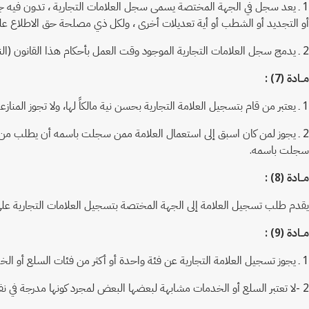
1 ـ يعد سجل في الجهة المختصة يسمى سجل العلامات التجارية ، تدون فيه جمي
أو التجديد أو الشطب أو أية تعديلات أخرى ، ولكل ذي مصلحة حق الاطلاع عل
2 ـ يدمج سجل العلامات التجارية الموجود وقت العمل بأحكام هذا القانون (النظام) في السجل المنصوص عليه في البند السابق ويعتبر جزءاً لا يتجزأ منه
مــادة (7) :
1 ـ يعتبر من قام بتسجيل العلامة التجارية بحسن نية مالكاً لها، ولا تجوز المنازعة في ملكية العلامة متى اقترن تسجيل العلامة باستعمالها مدة خمس سنوات على الأقل دون وجود نزاع قضائي بشأنها.
2 ـ يجوز لمن كان اسبق إلى استعمال العلامة ممن سجلت باسمه أن يطلب من
سجلت باسمه.
مــادة (8) :
يقدم طلب تسجيل العلامة إلى الجهة المختصة بتسجيل العلامات التجارية على ال
مــادة (9) :
1 ـ يجوز تسجيل العلامة التجارية عن فئة واحدة أو أكثر من فئات السلع أو الخدمات وفقا لما تحدده اللائحة التنفيذية لهذا القانون (النظام).
2 -لا تعتبر السلع أو الخدمات مشابهة لبعضها البعض لمجرد كونها مدرجة في نفس الفئة ، ولا تعتبر السلع أو الخدمات مختلفة عن بعضها البعض لمجرد كونها مدرجة في فئات مختلفة من ذات التصنيف.