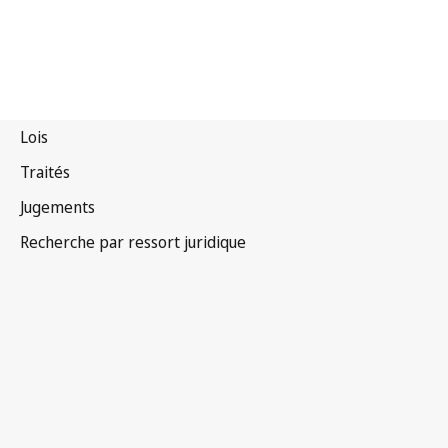
Barbade
Texte remplacé.
Accéder à la dernière version dans WIPO
Lex