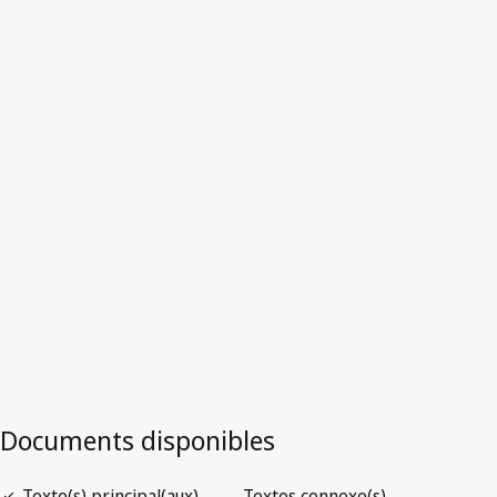
République-Unie de
Tanzanie
Version la plus récente dans WIPO Lex