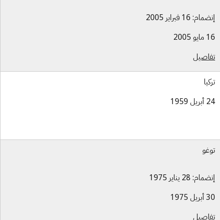
ام: 16 فبراير 2005
و 2005
اصيل
كيا
ل 1959
غو
ام: 28 يناير 1975
ل 1975
اصيل