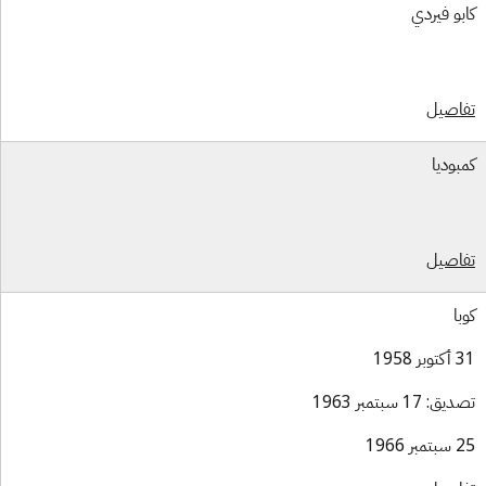
بو فيردي
اصيل
بوديا
اصيل
با
بر 1958
ق: 17 سبتمبر 1963
بر 1966