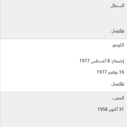
سنغال
اصيل
كونغو
ام: 8 أغسطس 1977
بر 1977
اصيل
مغرب
بر 1958