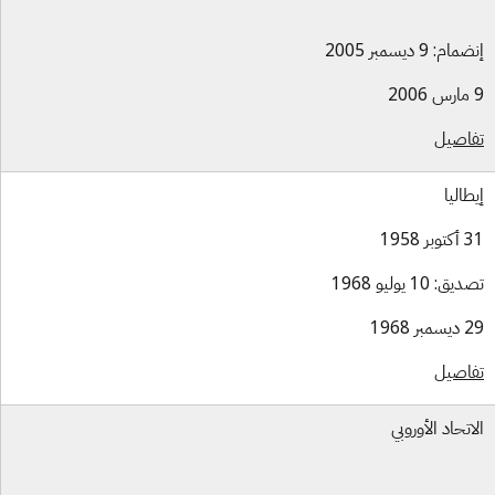
ام: 9 ديسمبر 2005
اصيل
طاليا
بر 1958
ق: 10 يوليو 1968
بر 1968
اصيل
اتحاد الأوروبي