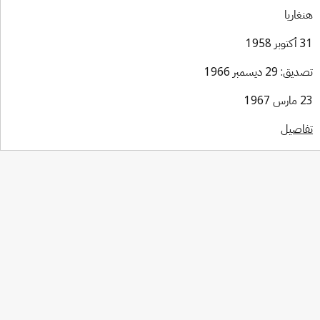
غاريا
بر 1958
ق: 29 ديسمبر 1966
س 1967
اصيل