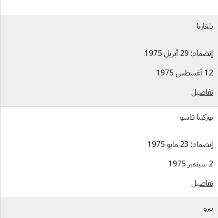
غاريا
ام: 29 أبريل 1975
س 1975
اصيل
ركينا فاسو
ام: 23 مايو 1975
اصيل
رو