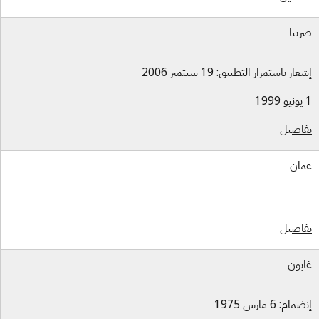
بيا
ار باستمرار التطبيق: 19 سبتمبر 2006
اصيل
ان
اصيل
بون
ام: 6 مارس 1975