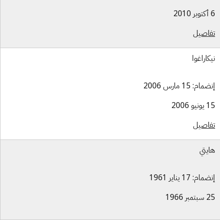
اصيل
كاراغوا
ام: 15 مارس 2006
و 2006
اصيل
يتي
ام: 17 يناير 1961
بر 1966