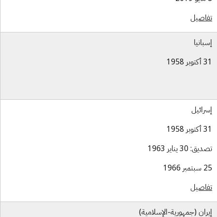
اصيل
بانيا
بر 1958
رائيل
بر 1958
ق: 30 يناير 1963
بر 1966
اصيل
ران (جمهورية-الإسلامية)