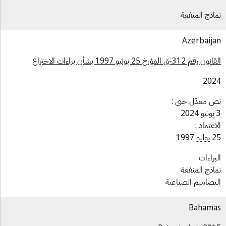
اذج المنفعة
Azerbaij
رقم 312-ق المؤرخ 25 يوليو 1997 بشأن براءات الاختراع
202
 معدّل حتى :
اعتماد :
و 1997
براءات
اذج المنفعة
تصاميم الصناعية
Bahama