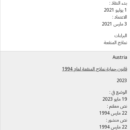
ء النفاذ :
اعتماد :
براءات
اذج المنفعة
Austr
نون حماية نماذج المنفعة لعام 1994
202
وضع في :
و 2023
 معمّم :
س 1994
 منشور :
س 1994