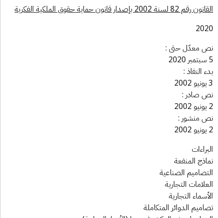
قم 82 لسنة 2002 بإصدار قانون حماية حقوق الملكية الفكرية
202
 معدّل حتى :
ء النفاذ :
 صادر :
 منشور :
براءات
اذج المنفعة
تصاميم الصناعية
علامات التجارية
أسماء التجارية
اميم الدوائر المتكاملة