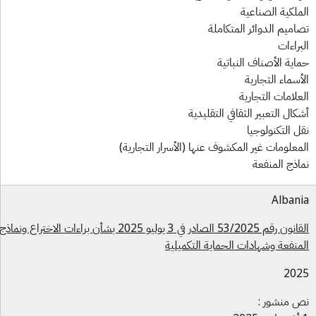
ملكية الصناعية
اميم الدوائر المتكاملة
براءات
اية الأصناف النباتية
أسماء التجارية
علامات التجارية
كال التعبير الثقافي التقليدية
ل التكنولوجيا
معلومات غير المكشوف عنها (الأسرار التجارية)
اذج المنفعة
Alban
القانون رقم 53/2025 الصادر في 3 يوليو 2025 بشأن براءات الاختراع ونماذج
منفعة وشهادات الحماية التكميلية
202
 منشور :