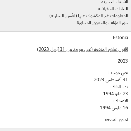
أسماء التجارية
بيانات الجغرافية
معلومات غير المكشوف عنها (الأسرار التجارية)
 المؤلف والحقوق المجاورة
Eston
نون نماذج المنفعة (نص موحد من 31 أبريل 2023)
202
 موحد :
س 2023
ء النفاذ :
و 1994
اعتماد :
س 1994
اذج المنفعة