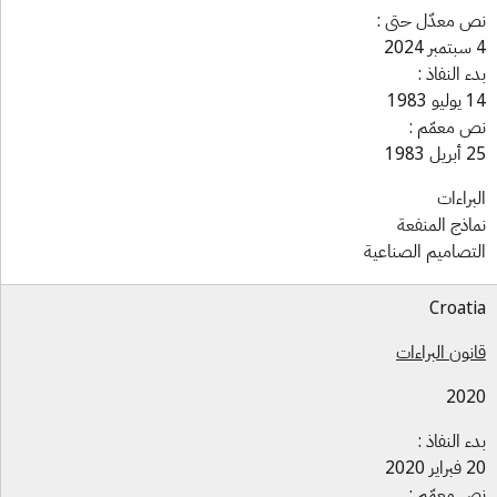
 معدّل حتى :
ء النفاذ :
و 1983
 معمّم :
ل 1983
براءات
اذج المنفعة
تصاميم الصناعية
Croat
نون البراءات
202
ء النفاذ :
ير 2020
 معمّم :