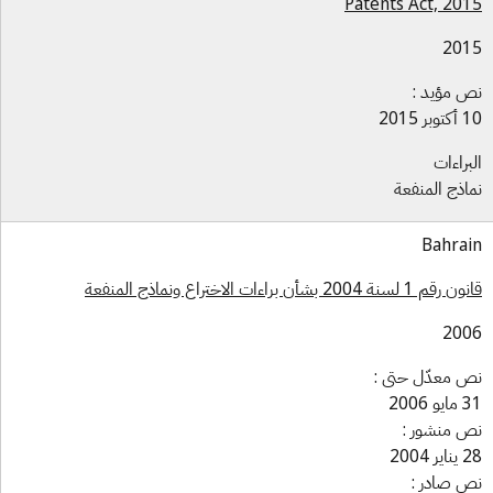
Patents Act, 20
201
 مؤيد :
بر 2015
براءات
اذج المنفعة
Bahra
 1 لسنة 2004 بشأن براءات الاختراع ونماذج المنفعة
200
 معدّل حتى :
و 2006
 منشور :
ر 2004
 صادر :