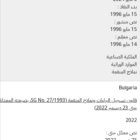
ء النفاذ :
و 1996
 منشور :
و 1996
 معمّم :
و 1996
ملكية الصناعية
موارد الوراثية
اذج المنفعة
Bulgar
قانون تسجيل البراءات ونماذج المنفعة (SG No. 27/1993، بصيغته المعدلة
ديسمبر 2022)
202
 معدّل حتى :