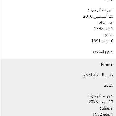
 معدّل حتى :
س 2016
ء النفاذ :
قيع :
و 1991
اذج المنفعة
Fran
نون الملكية الفكرية
202
 معدّل حتى :
س 2025
اعتماد :