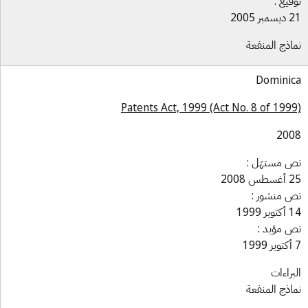
قيع :
بر 2005
اذج المنفعة
Domini
Patents Act, 1999 (Act No. 8 of 199
200
 مستهَل :
س 2008
 منشور :
بر 1999
 مؤيد :
براءات
اذج المنفعة