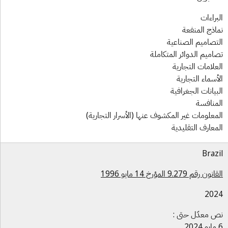
براءات
اذج المنفعة
تصاميم الصناعية
اميم الدوائر المتكاملة
علامات التجارية
أسماء التجارية
بيانات الجغرافية
منافسة
معلومات غير المكشوف عنها (الأسرار التجارية)
معارف التقليدية
Braz
ون رقم 9.279 المؤرخ 14 مايو 1996
202
 معدّل حتى :