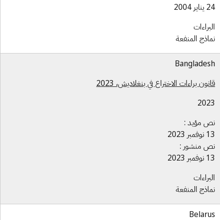
ر 2004
براءات
اذج المنفعة
Banglade
نون براءات الاختراع في بنغلاديش، 2023
202
 مؤيد :
بر 2023
 منشور :
بر 2023
براءات
اذج المنفعة
Belar