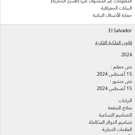
معلومات غير المكشوف عنها (الأسرار التجارية)
بيانات الجغرافية
اية الأصناف النباتية
El Salvad
نون الملكية الفكرية
202
 معمّم :
س 2024
 منشور :
س 2024
براءات
اذج المنفعة
تصاميم الصناعية
اميم الدوائر المتكاملة
علامات التجارية