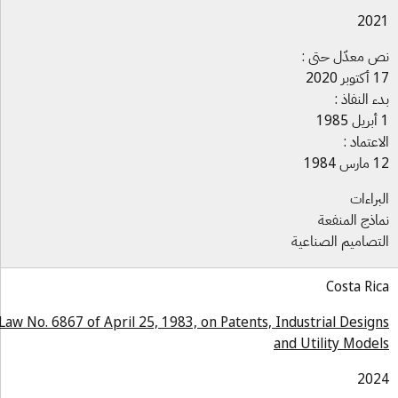
202
 معدّل حتى :
بر 2020
ء النفاذ :
اعتماد :
س 1984
براءات
اذج المنفعة
تصاميم الصناعية
Costa Ri
Law No. 6867 of April 25, 1983, on Patents, Industrial Desig
and Utility Mode
202