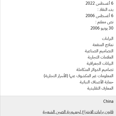
ء النفاذ :
 معمّم :
و 2006
براءات
اذج المنفعة
تصاميم الصناعية
علامات التجارية
بيانات الجغرافية
اميم الدوائر المتكاملة
معلومات غير المكشوف عنها (الأسرار التجارية)
اية الأصناف النباتية
معارف التقليدية
Chi
نون براءات الاختراع لجمهورية الصين الشعبية