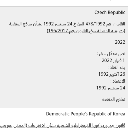
Czech Republ
القانون رقم 478/1992 المؤرخ 24 سبتمبر 1992 بشأن نماذج المنفعة
صيغته المعدلة حتى القانون رقم 196/2017)
202
 معدّل حتى :
ء النفاذ :
بر 1992
اعتماد :
بر 1992
اذج المنفعة
Democratic People's Republic of Kor
نون جمهورية كوريا الديمقراطية الشعبية بشأن الاختراعات (المعدل بموجب