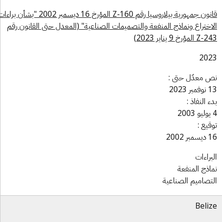
قانون جمهورية بيلاروسيا رقم 160-Z المؤرخ 16 ديسمبر 2002 "بشأن براءات
اختراع ونماذج المنفعة والتصميمات الصناعية" (المعدل حتى القانون رقم
ؤرخ 9 يناير 2023)
202
 معدّل حتى :
بر 2023
ء النفاذ :
قيع :
بر 2002
براءات
اذج المنفعة
تصاميم الصناعية
Beli