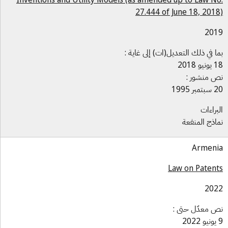
27.444 of June 18, 201
201
ا في ذلك التعديل(ات) إلى غاية :
و 2018
 منشور :
بر 1995
براءات
اذج المنفعة
Armen
Law on Paten
202
 معدّل حتى :