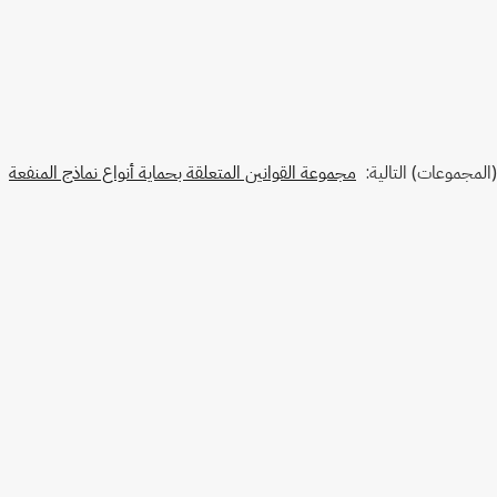
الأرجنتين
(المجموعات) التالية:
مجموعة القوانين المتعلقة بحماية أنواع نماذج المنفعة
أحدث إصدار في ويبو لِكس