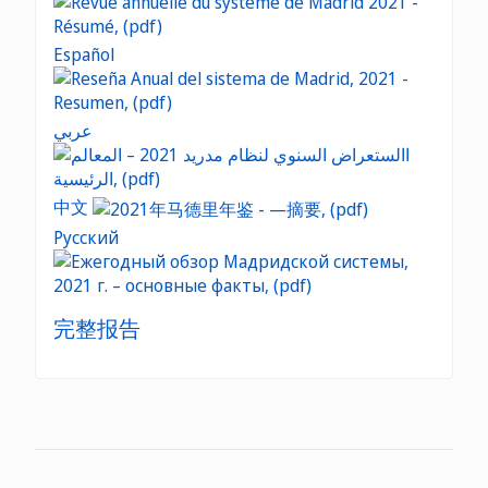
Español
عربي
中文
Русский
完整报告