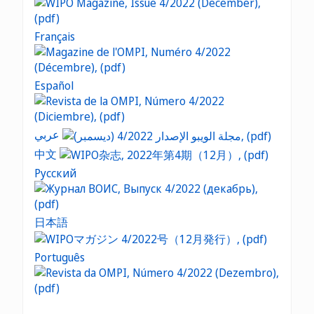
Français
Español
عربي
中文
Русский
日本語
Português