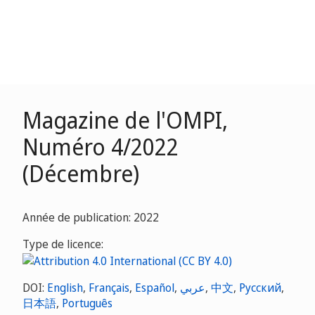
Magazine de l'OMPI,
Numéro 4/2022
(Décembre)
Année de publication: 2022
Type de licence:
DOI:
English
,
Français
,
Español
,
عربي
,
中文
,
Русский
,
日本語
,
Português