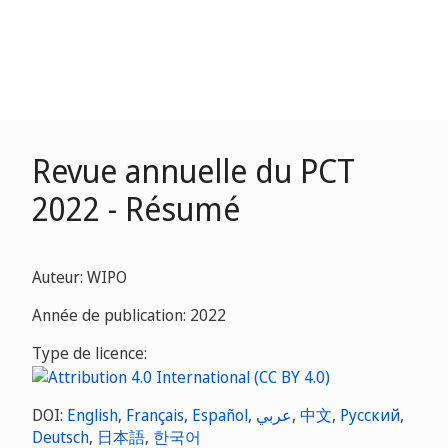
Revue annuelle du PCT
2022 - Résumé
Auteur: WIPO
Année de publication: 2022
Type de licence:
DOI:
English
,
Français
,
Español
,
عربي
,
中文
,
Русский
,
Deutsch
,
日本語
,
한국어