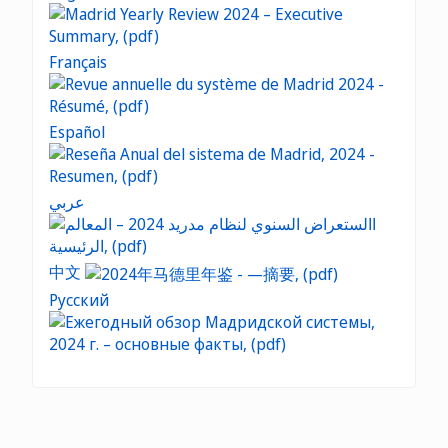
Français
Español
عربي
中文
Русский