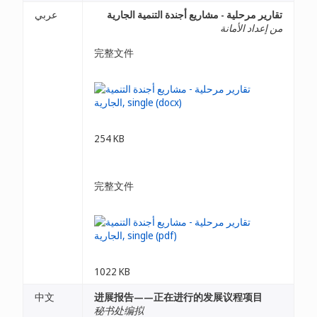
تقارير مرحلية - مشاريع أجندة التنمية الجارية
عربي
من إعداد الأمانة
完整文件
254 KB
完整文件
1022 KB
中文
进展报告——正在进行的发展议程项目
秘书处编拟