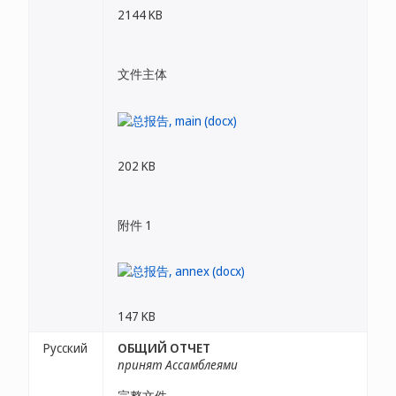
2144 KB
文件主体
202 KB
附件 1
147 KB
Русский
ОБЩИЙ ОТЧЕТ
принят Ассамблеями
完整文件