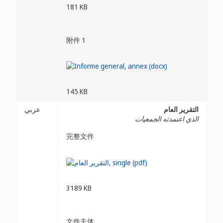
181 KB
附件 1
145 KB
التقرير العام
عربي
الذي اعتمدته الجمعيات
完整文件
3189 KB
文件主体