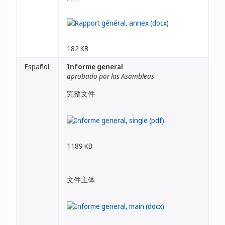
182 KB
Español
Informe general
aprobado por las Asambleas
完整文件
1189 KB
文件主体