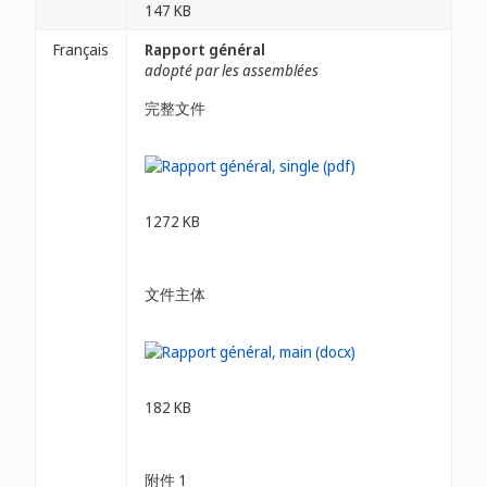
147 KB
Français
Rapport général
adopté par les assemblées
完整文件
1272 KB
文件主体
182 KB
附件 1