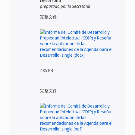
Desarrollo
preparado por la Secretaría
完整文件
485 KB
完整文件