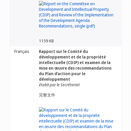
1159 KB
Français
Rapport sur le Comité du
développement et de la propriété
intellectuelle (CDIP) et examen de la
mise en œuvre des recommandations
du Plan d’action pour le
développement
établi par le Secrétariat
完整文件