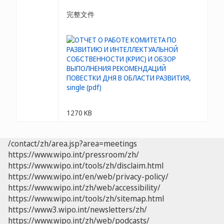
完整文件
1270 KB
/contact/zh/area.jsp?area=meetings
https://www.wipo.int/pressroom/zh/
https://www.wipo.int/tools/zh/disclaim.html
https://www.wipo.int/en/web/privacy-policy/
https://www.wipo.int/zh/web/accessibility/
https://www.wipo.int/tools/zh/sitemap.html
https://www3.wipo.int/newsletters/zh/
https://www.wipo.int/zh/web/podcasts/