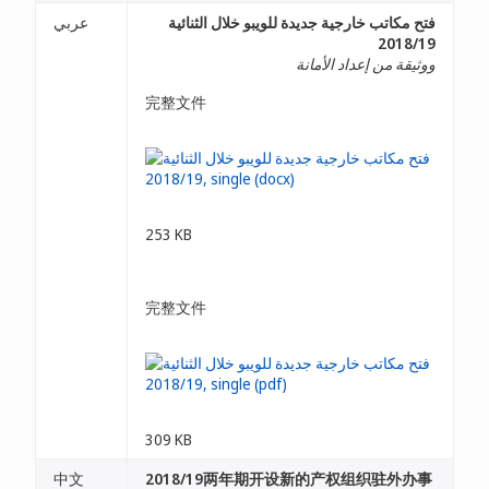
فتح مكاتب خارجية جديدة للويبو خلال الثنائية
عربي
2018/19
ووثيقة من إعداد الأمانة
完整文件
253 KB
完整文件
309 KB
中文
2018/19两年期开设新的产权组织驻外办事