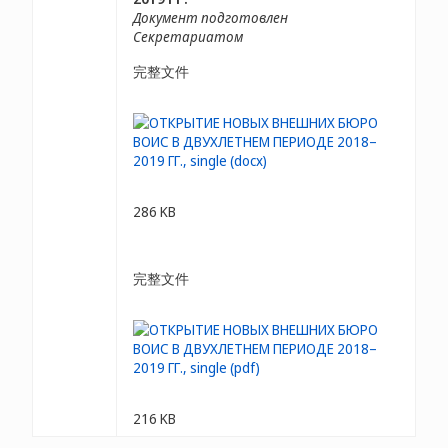
Документ подготовлен
Секретариатом
完整文件
286 KB
完整文件
216 KB