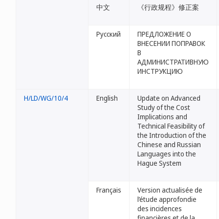
中文
《行政规程》修正案
Русский
ПРЕДЛОЖЕНИЕ О
ВНЕСЕНИИ ПОПРАВОК
В
АДМИНИСТРАТИВНУЮ
ИНСТРУКЦИЮ
H/LD/WG/10/4
English
Update on Advanced
Study of the Cost
Implications and
Technical Feasibility of
the Introduction of the
Chinese and Russian
Languages into the
Hague System
Français
Version actualisée de
l’étude approfondie
des incidences
financières et de la