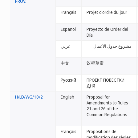
PROV.
Français
Projet d'ordre du jour
Español
Proyecto de Order del
Día
مشروع جدول الأعمال
عربي
中文
议程草案
Русский
ПРОЕКТ ПОВЕСТКИ
ДНЯ
H/LD/WG/10/2
English
Proposal for
Amendments to Rules
21 and 26 of the
Common Regulations
Français
Propositions de
modification des règles