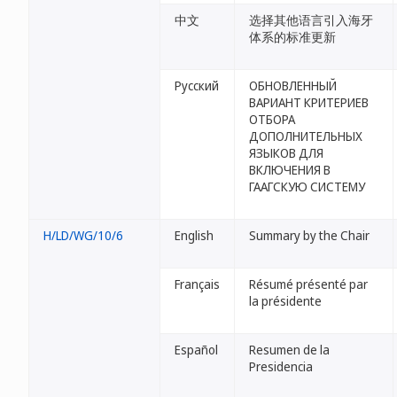
中文
选择其他语言引入海牙
体系的标准更新
Русский
ОБНОВЛЕННЫЙ
ВАРИАНТ КРИТЕРИЕВ
ОТБОРА
ДОПОЛНИТЕЛЬНЫХ
ЯЗЫКОВ ДЛЯ
ВКЛЮЧЕНИЯ В
ГААГСКУЮ СИСТЕМУ
H/LD/WG/10/6
English
Summary by the Chair
Français
Résumé présenté par
la présidente
Español
Resumen de la
Presidencia