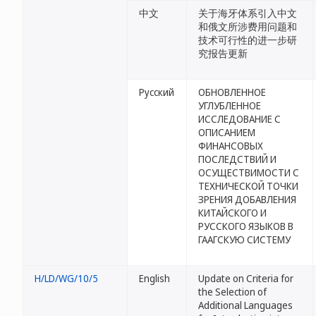
中文
关于海牙体系引入中文
和俄文所涉费用问题和
技术可行性的进一步研
究报告更新
Русский
ОБНОВЛЕННОЕ
УГЛУБЛЕННОЕ
ИССЛЕДОВАНИЕ С
ОПИСАНИЕМ
ФИНАНСОВЫХ
ПОСЛЕДСТВИЙ И
ОСУЩЕСТВИМОСТИ С
ТЕХНИЧЕСКОЙ ТОЧКИ
ЗРЕНИЯ ДОБАВЛЕНИЯ
КИТАЙСКОГО И
РУССКОГО ЯЗЫКОВ В
ГААГСКУЮ СИСТЕМУ
H/LD/WG/10/5
English
Update on Criteria for
the Selection of
Additional Languages