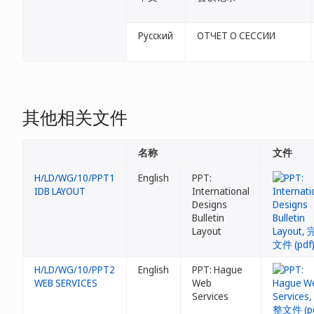
Русский
ОТЧЕТ О СЕССИИ
其他相关文件
名称
文件
H/LD/WG/10/PPT1
English
PPT:
IDB LAYOUT
International
Designs
Bulletin
Layout
H/LD/WG/10/PPT2
English
PPT: Hague
WEB SERVICES
Web
Services