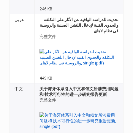
246 KB
تحديث للدراسة الوافية عن الآثار على التكلفة
عربي
والجدوى الفنية لإدخال اللغتين الصينية والروسية
في نظام لاهاي
完整文件
449 KB
中文
关于海牙体系引入中文和俄文所涉费用问题
和 技术可行性的进一步研究报告更新
完整文件