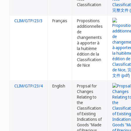
Classification
CLIM/GTP/23/3
Français
Propositions
additionnelles
de
changements
à apporter à
la huitième
édition de la
Classification
de Nice
CLIM/GTP/23/4
English
Propsal for
Changes
Relating to
the
Classification
of Existing
Indications of
Goods "Made
of Precious