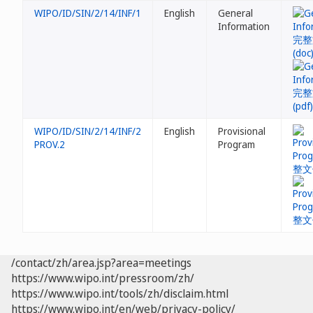
WIPO/ID/SIN/2/14/INF/1
English
General
Information
WIPO/ID/SIN/2/14/INF/2
English
Provisional
PROV.2
Program
/contact/zh/area.jsp?area=meetings
https://www.wipo.int/pressroom/zh/
https://www.wipo.int/tools/zh/disclaim.html
https://www.wipo.int/en/web/privacy-policy/