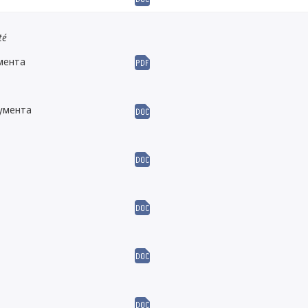
té
мента
кумента