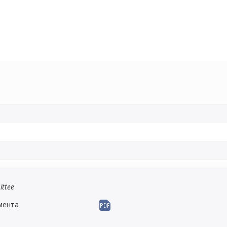
ittee
мента