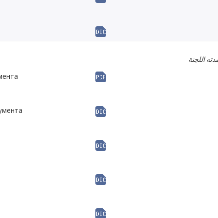
دته اللجنة
мента
кумента