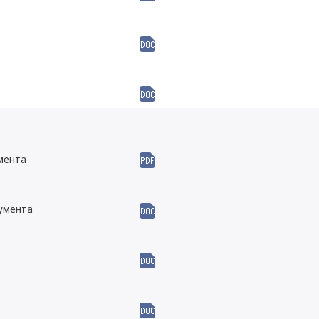
мента
кумента