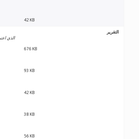
42 KB
التقرير
الذي اعتم
676 KB
93 KB
42 KB
38 KB
56 KB