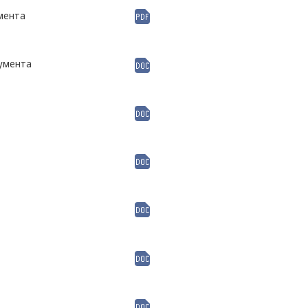
мента
кумента