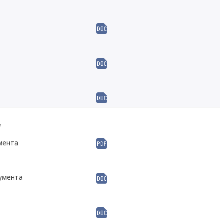
м
мента
кумента