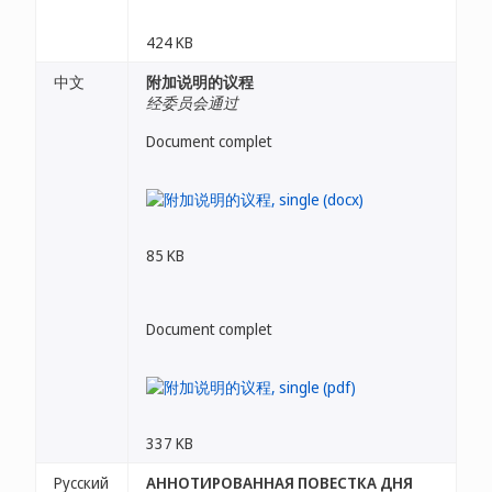
424 KB
中文
附加说明的议程
经委员会通过
Document complet
85 KB
Document complet
337 KB
Русский
АННОТИРОВАННАЯ ПОВЕСТКА ДНЯ