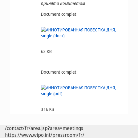
принята Комитетом
Document complet
63 KB
Document complet
316 KB
/contact/fr/area.jsp?area=meetings
https://www.wipo.int/pressroom/fr/