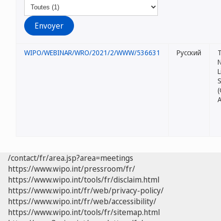
WIPO/WEBINAR/WRO/2021/2/WWW/536631
Русский
L
A
/contact/fr/area.jsp?area=meetings
https://www.wipo.int/pressroom/fr/
https://www.wipo.int/tools/fr/disclaim.html
https://www.wipo.int/fr/web/privacy-policy/
https://www.wipo.int/fr/web/accessibility/
https://www.wipo.int/tools/fr/sitemap.html