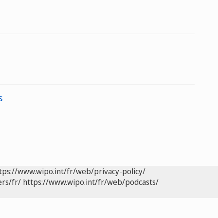
s
tps://www.wipo.int/fr/web/privacy-policy/
rs/fr/
https://www.wipo.int/fr/web/podcasts/