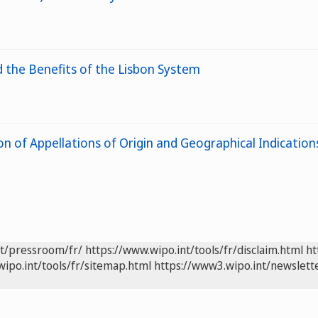
d the Benefits of the Lisbon System
n of Appellations of Origin and Geographical Indication
nt/pressroom/fr/
https://www.wipo.int/tools/fr/disclaim.html
ht
wipo.int/tools/fr/sitemap.html
https://www3.wipo.int/newslette