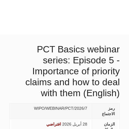
PCT Bas
series
Importanc
claims and
with th
WIPO/WEBINAR/PC
افتراضي