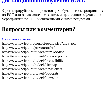
дистанционного обучения ВОИС
Зарегистрируйтесь на предстоящих обучающих мероприятиях
по PCT или ознакомьтесь с записями прошедших обучающих
мероприятий по PCT и связанными с ними ресурсами.
Вопросы или комментарии?
Свяжитесь с нами
.
https://www.wipo.int/contact/ru/area.jsp?area=pct
https://www.wipo.int/pressroom/ru/
https://www.wipo.int/ru/web/terms-of-use
https://www.wipo.int/ru/web/privacy-policy
https://www.wipo.int/ru/web/accessibility
https://www.wipo.int/ru/web/sitemap
https://www.wipo.int/ru/web/newsletters
https://www.wipo.int/ru/web/podcasts
https://www.wipo.int/ru/web/news/rss