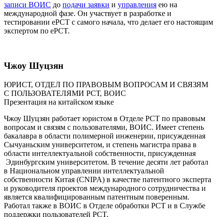
записи ВОИС
до
подачи заявки
и
управления
ею на
международной фазе. Он участвует в разработке и
тестировании ePCT с самого начала, что делает его настоящим
экспертом по ePCT.
Чжоу Шуцзян
ЮРИСТ, ОТДЕЛ ПО ПРАВОВЫМ ВОПРОСАМ И СВЯЗЯМ
С ПОЛЬЗОВАТЕЛЯМИ РСТ, ВОИС
Презентация на китайском языке
Чжоу Шуцзян работает юристом в Отделе PCT по правовым
вопросам и связям с пользователями, ВОИС. Имеет степень
бакалавра в области полимерной инженерии, присужденная
Сычуаньским университетом, и степень магистра права в
области интеллектуальной собственности, присужденная
Эдинбургским университетом. В течение десяти лет работал
в Национальном управлении интеллектуальной
собственности Китая (CNIPA) в качестве патентного эксперта
и руководителя проектов международного сотрудничества и
является квалифицированным патентным поверенным.
Работал также в ВОИС в Отделе обработки РСТ и в Службе
поддержки пользователей PCT.