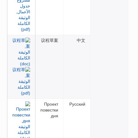
议程草案
中文
Проект
Русский
повестки
дня