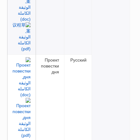
Проект
Русский
повестки
дня