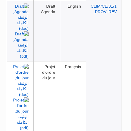
Draft
English
CLIM/C
Agenda
PROV
Projet
Français
d'ordre
du jour