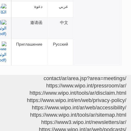
عربي
دعوة
邀请函
中文
Приглашение
Русский
https://www.wipo.int/pre
https://www.wipo.int/tools/ar/dis
https://www.wipo.int/en/web/priva
https://www.wipo.int/ar/web/acce
https://www.wipo.int/tools/ar/si
https://www3.wipo.int/newsl
https://www.wipo.int/ar/web