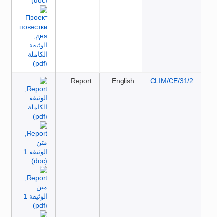
Report
English
CLIM/C