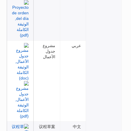
عربي
مشروع
جدول
الأعمال
议程草案
中文