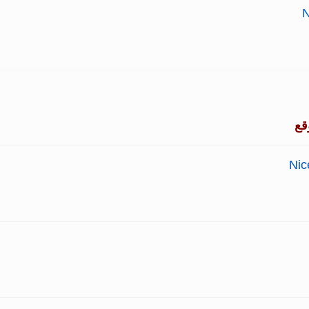
N
قع
Nic