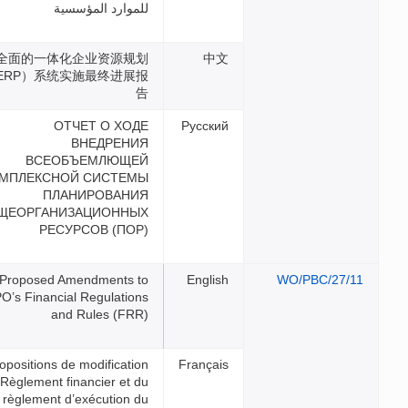
للموارد المؤسسية
全面的一体化企业资源规划
（ERP）系统实施最终进展报
告
ОТЧЕТ О ХОДЕ
ВНЕДРЕНИЯ
ВСЕОБЪЕМЛЮЩЕЙ
КОМПЛЕКСНОЙ СИСТЕМЫ
ПЛАНИРОВАНИЯ
ОБЩЕОРГАНИЗАЦИОННЫХ
РЕСУРСОВ (ПОР)
Proposed Amendments to
WIPO’s Financial Regulations
and Rules (FRR)
Propositions de modification
du Règlement financier et du
règlement d’exécution du