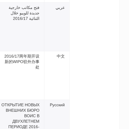
فتح مكاتب خارجية
جديدة للويبو خلال
الثنائية 2016/17
2016/17两年期开设
新的WIPO驻外办事
处
ОТКРЫТИЕ НОВЫХ
Р
ВНЕШНИХ БЮРО
ВОИС В
ДВУХЛЕТНЕМ
ПЕРИОДЕ 2016-