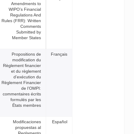
Amendments to
WIPO’s Financial
Regulations And
Rules (FRR): Written
Comments
Submitted by
Member States
Propositions de
Fr
modification du
Règlement financier
et du règlement
d’exécution du
Règlement Financier
de l’OMPI:
commentaires écrits
formulés par les
États membres
Modificaciones
E
propuestas al
Reglamento