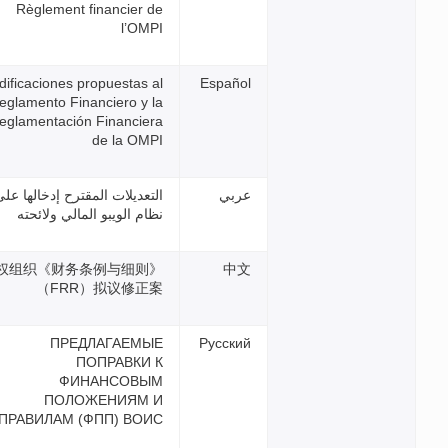
Règlement financier de
l’OMPI
Modificaciones propuestas al
Reglamento Financiero y la
Reglamentación Financiera
de la OMPI
التعديلات المقترح إدخالها على
نظام الويبو المالي ولائحته
产权组织《财务条例与细则》
（FRR）拟议修正案
ПРЕДЛАГАЕМЫЕ
ПОПРАВКИ К
ФИНАНСОВЫМ
ПОЛОЖЕНИЯМ И
ПРАВИЛАМ (ФПП) ВОИС