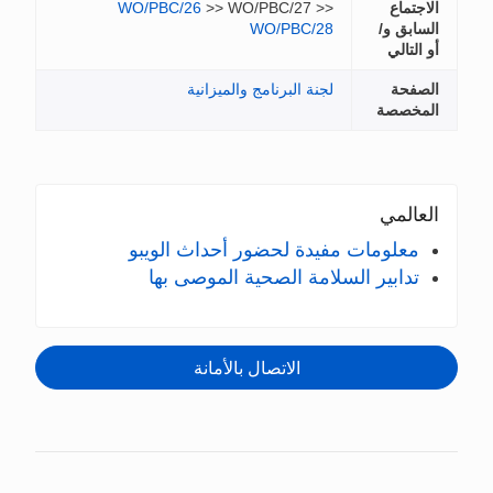
WO/PBC/26
نية
ث الويبو
صى بها
ة