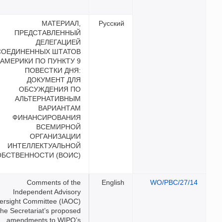
МАТЕРИАЛ,
ПРЕДСТАВЛЕННЫЙ
ДЕЛЕГАЦИЕЙ
СОЕДИНЕННЫХ ШТАТОВ
АМЕРИКИ ПО ПУНКТУ 9
ПОВЕСТКИ ДНЯ:
ДОКУМЕНТ ДЛЯ
ОБСУЖДЕНИЯ ПО
АЛЬТЕРНАТИВНЫМ
ВАРИАНТАМ
ФИНАНСИРОВАНИЯ
ВСЕМИРНОЙ
ОРГАНИЗАЦИИ
ИНТЕЛЛЕКТУАЛЬНОЙ
СОБСТВЕННОСТИ (ВОИС)
Comments of the
Independent Advisory
Oversight Committee (IAOC)
on the Secretariat’s proposed
amendments to WIPO’s