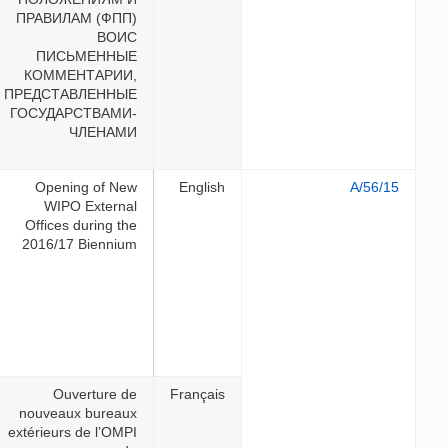
ПРАВИЛАМ (ФПП)
ВОИС
ПИСЬМЕННЫЕ
КОММЕНТАРИИ,
ПРЕДСТАВЛЕННЫЕ
ГОСУДАРСТВАМИ-
ЧЛЕНАМИ
Opening of New
E
WIPO External
Offices during the
2016/17 Biennium
Ouverture de
Fr
nouveaux bureaux
extérieurs de l’OMPI