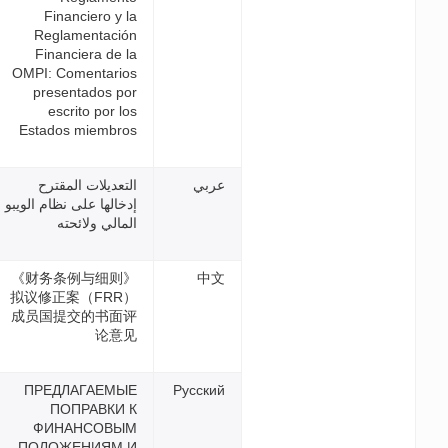
Financiero y la
Reglamentación
Financiera de la
OMPI: Comentarios
presentados por
escrito por los
Estados miembros
التعديلات المقترح
إدخالها على نظام الويبو
المالي ولائحته
《财务条例与细则》
（FRR）拟议修正案
成员国提交的书面评
论意见
ПРЕДЛАГАЕМЫЕ
Р
ПОПРАВКИ К
ФИНАНСОВЫМ
ПОЛОЖЕНИЯМ И