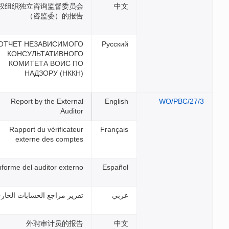
产权组织独立咨询监督委员会
（咨监委）的报告
ОТЧЕТ НЕЗАВИСИМОГО
КОНСУЛЬТАТИВНОГО
КОМИТЕТА ВОИС ПО
НАДЗОРУ (НККН)
Report by the External
Auditor
Rapport du vérificateur
externe des comptes
Informe del auditor externo
تقرير مراجع الحسابات الخارجي
外聘审计员的报告