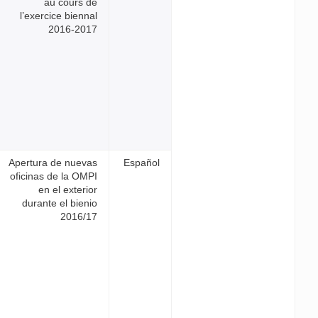
au cours de
l’exercice biennal
2016-2017
Apertura de nuevas
E
oficinas de la OMPI
en el exterior
durante el bienio
2016/17