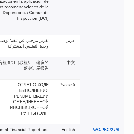
realizados en la aplicación de
las recomendaciones de la
Dependencia Común de
Inspección (DCI)
تقرير مرحلي عن تنفيذ توصيات
وحدة التفتيش المشتركة
联合检查组（联检组）建议的
落实进展报告
ОТЧЕТ О ХОДЕ
ВЫПОЛНЕНИЯ
РЕКОМЕНДАЦИЙ
ОБЪЕДИНЕННОЙ
ИНСПЕКЦИОННОЙ
ГРУППЫ (ОИГ)
Annual Financial Report and