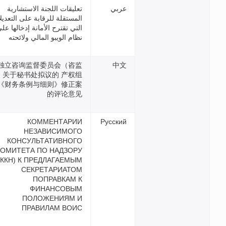
تعليقات اللجنة الاستشارية
المستقلة للرقابة على التعديلات
التي تقترح الأمانة إدخالها على
نظام الويبو المالي ولائحته
独立咨询监督委员会（咨监
委）关于秘书处拟议的 产权组
织《财务条例与细则》修正案
的评论意见
КОММЕНТАРИИ
НЕЗАВИСИМОГО
КОНСУЛЬТАТИВНОГО
КОМИТЕТА ПО НАДЗОРУ
(НККН) К ПРЕДЛАГАЕМЫМ
СЕКРЕТАРИАТОМ
ПОПРАВКАМ К
ФИНАНСОВЫМ
ПОЛОЖЕНИЯМ И
ПРАВИЛАМ ВОИС