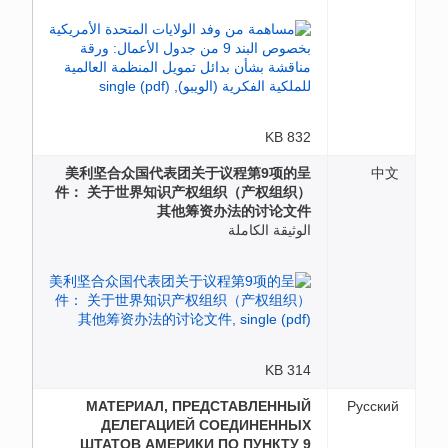
832 KB
美利坚合众国代表团关于议程第9项的呈
中文
件： 关于世界知识产权组织（产权组织）
其他筹资办法的讨论文件
الوثيقة الكاملة
314 KB
МАТЕРИАЛ, ПРЕДСТАВЛЕННЫЙ
Русский
ДЕЛЕГАЦИЕЙ СОЕДИНЕННЫХ
ШТАТОВ АМЕРИКИ ПО ПУНКТУ 9