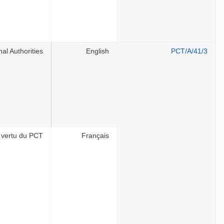
al Authorities
English
PCT/A/41/3
n vertu du PCT
Français