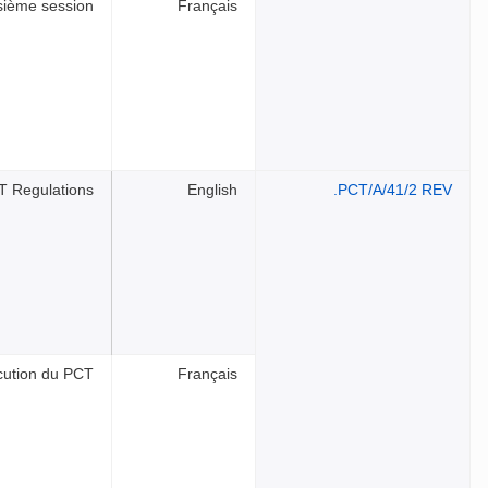
isième session
Français
T Regulations
English
PCT/A/41/2 REV.
cution du PCT
Français