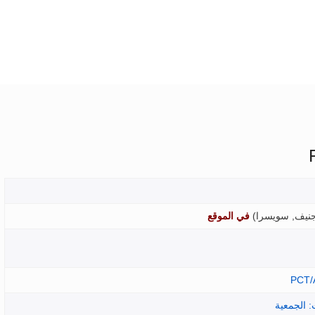
نيف, سويسرا
)
في الموقع
PCT/
: الجمعية