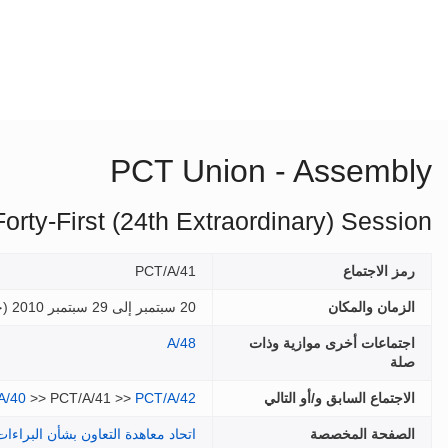
PCT Union - Assembly
Forty-First (24th Extraordinary) Session
رمز الاجتماع
PCT/A/41
الزمان والمكان
20 سبتمبر إلى 29 سبتمبر 2010 (
ج
اجتماعات أخرى موازية وذات
A/48
صلة
الاجتماع السابق و/أو التالي
PCT/A/42
>> PCT/A/41 >>
A/40
الصفحة المخصصة
اتحاد معاهدة التعاون بشأن البراءات