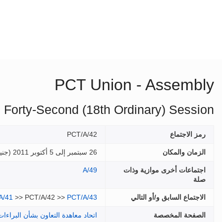
PCT Union - Assembly
Forty-Second (18th Ordinary) Session
رمز الاجتماع
PCT/A/42
الزمان والمكان
26 سبتمبر إلى 5 أكتوبر 2011 (
جني
اجتماعات أخرى موازية وذات
A/49
صلة
الاجتماع السابق و/أو التالي
PCT/A/43
>> PCT/A/42 >>
A/41
الصفحة المخصصة
اتحاد معاهدة التعاون بشأن البراءات