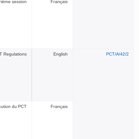
trième session
Français
T Regulations
English
PCT/A/42/2
écution du PCT
Français