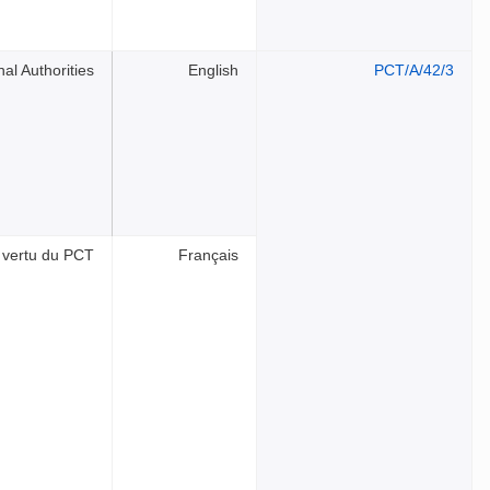
al Authorities
English
PCT/A/42/3
n vertu du PCT
Français