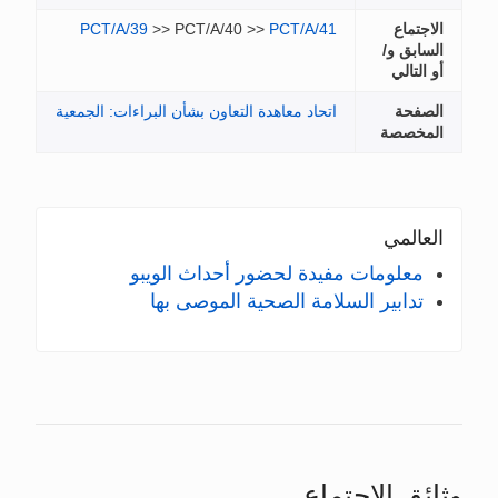
الاجتماع
PCT/A/41
>> PCT/A/40 >>
PCT/A/39
السابق و/
أو التالي
الصفحة
اتحاد معاهدة التعاون بشأن البراءات: الجمعية
المخصصة
العالمي
معلومات مفيدة لحضور أحداث الويبو
تدابير السلامة الصحية الموصى بها
ائق الاجتماع