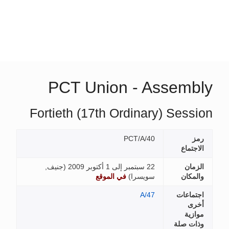
PCT Union - Assembl
Fortieth (17th Ordinary) Sessi
رمز
PCT/A/40
الاجتماع
الزمان
22 سبتمبر إلى 1 أكتوبر 2009 (
جنيف,
والمكان
سويسرا
)
في الموقع
اجتماعات
A/47
أخرى
موازية
وذات صلة