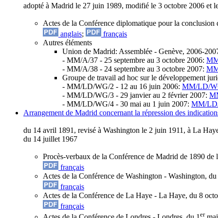
adopté à Madrid le 27 juin 1989, modifié le 3 octobre 2006 et
Actes de la Conférence diplomatique pour la conclusion d
anglais
;
français
Autres éléments
Union de Madrid: Assemblée - Genève, 2006-200
- MM/A/37 - 25 septembre au 3 octobre 2006:
MM
- MM/A/38 - 24 septembre au 3 octobre 2007:
MM
Groupe de travail ad hoc sur le développement jur
- MM/LD/WG/2 - 12 au 16 juin 2006:
MM/LD/WG
- MM/LD/WG/3 - 29 janvier au 2 février 2007:
M
- MM/LD/WG/4 - 30 mai au 1 juin 2007:
MM/LD/
Arrangement de Madrid concernant la répression des indications
du 14 avril 1891, revisé à Washington le 2 juin 1911, à La Hay
du 14 juillet 1967
Procès-verbaux de la Conférence de Madrid de 1890 de l'Un
français
Actes de la Conférence de Washington - Washington, du 
français
Actes de la Conférence de La Haye - La Haye, du 8 oct
français
er
Actes de la Conférence de Londres - Londres, du 1
mai