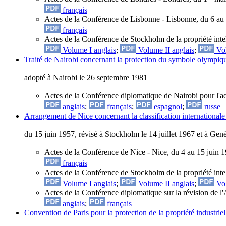
français
Actes de la Conférence de Lisbonne - Lisbonne, du 6 au
français
Actes de la Conférence de Stockholm de la propriété intel
Volume I anglais
;
Volume II anglais
;
Vol
Traité de Nairobi concernant la protection du symbole olympiq
adopté à Nairobi le 26 septembre 1981
Actes de la Conférence diplomatique de Nairobi pour l'a
anglais
;
français
;
espagnol
;
russe
Arrangement de Nice concernant la classification internationale 
du 15 juin 1957, révisé à Stockholm le 14 juillet 1967 et à Ge
Actes de la Conférence de Nice - Nice, du 4 au 15 juin 
français
Actes de la Conférence de Stockholm de la propriété intel
Volume I anglais
;
Volume II anglais
;
Vol
Actes de la Conférence diplomatique sur la révision de 
anglais
;
français
Convention de Paris pour la protection de la propriété industriel