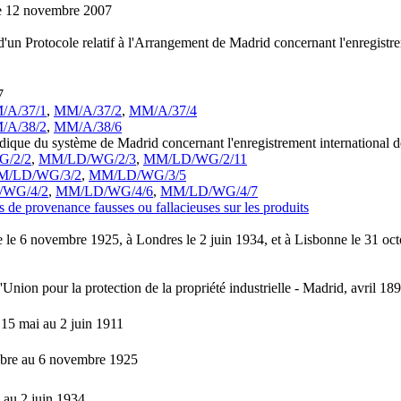
 le 12 novembre 2007
'un Protocole relatif à l'Arrangement de Madrid concernant l'enregistr
7
/A/37/1
,
MM/A/37/2
,
MM/A/37/4
/A/38/2
,
MM/A/38/6
idique du système de Madrid concernant l'enregistrement international
/2/2
,
MM/LD/WG/2/3
,
MM/LD/WG/2/11
M/LD/WG/3/2
,
MM/LD/WG/3/5
WG/4/2
,
MM/LD/WG/4/6
,
MM/LD/WG/4/7
 de provenance fausses ou fallacieuses sur les produits
e le 6 novembre 1925, à Londres le 2 juin 1934, et à Lisbonne le 31 oc
ion pour la protection de la propriété industrielle - Madrid, avril 189
15 mai au 2 juin 1911
obre au 6 novembre 1925
 au 2 juin 1934