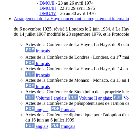
-
DMO/II
- 23 au 26 avril 1974
-
DMO/III
- 22 au 29 avril 1975
-
DMO/IV
- 26 au 30 avril 1976
Arrangement de La Haye concernant l'enregistrement internation
du 6 novembre 1925, révisé à Londres le 2 juin 1934, à La H
du 14 juillet 1967 modifié le 28 septembre 1979, et le Protocol
Actes de la Conférence de La Haye - La Haye, du 8 oct
français
er
Actes de la Conférence de Londres - Londres, du 1
mai
français
Actes de la Conférence de La Haye - La Haye, du 14 a
français
Actes de la Conférence de Monaco - Monaco, du 13 au
français
Actes de la Conférence de Stockholm de la propriété intel
Volume I anglais
;
Volume II anglais
;
Vol
Actes de la Conférence de plénipotentiaires de l'Union d
anglais
;
français
Actes de la Conférence diplomatique pour l'adoption d'u
du 16 juin au 6 juillet 1999
anglais
;
français