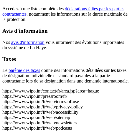
Accédez à une liste complète des
déclarations faites par les parties
contractantes
, notamment les informations sur la durée maximale de
la protection.
Avis d'information
Nos
avis d'information
vous informent des évolutions importantes
du système de La Haye.
Taxes
Le
barème des taxes
donne des informations détaillées sur les taxes
de désignation individuelle et standard payables à la partie
contractante lors de sa désignation dans une demande internationale.
https://www.wipo.int/contact/fr/area.jsp?area=hague
https://www.wipo.int/pressroom/fr/
https://www.wipo.int/fr/web/terms-of-use
https://www.wipo.int/fr/web/privacy-policy
https://www.wipo.int/fr/web/accessibility
https://www.wipo.int/fr/web/sitemap
https://www.wipo.int/fr/web/newsletters
https://www.wipo.int/fr/web/podcasts