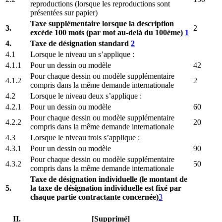
reproductions (lorsque les reproductions sont
présentées sur papier)
Taxe supplémentaire lorsque la description
3.
2
excède 100 mots (par mot au-delà du 100ème)
1
4.
Taxe de désignation standard
2
4.1
Lorsque le niveau un s’applique :
4.1.1
Pour un dessin ou modèle
42
Pour chaque dessin ou modèle supplémentaire
4.1.2
2
compris dans la même demande internationale
4.2
Lorsque le niveau deux s’applique :
4.2.1
Pour un dessin ou modèle
60
Pour chaque dessin ou modèle supplémentaire
4.2.2
20
compris dans la même demande internationale
4.3
Lorsque le niveau trois s’applique :
4.3.1
Pour un dessin ou modèle
90
Pour chaque dessin ou modèle supplémentaire
4.3.2
50
compris dans la même demande internationale
Taxe de désignation individuelle (le montant de
5.
la taxe de désignation individuelle est fixé par
chaque partie contractante concernée)
3
II.
[Supprimé]