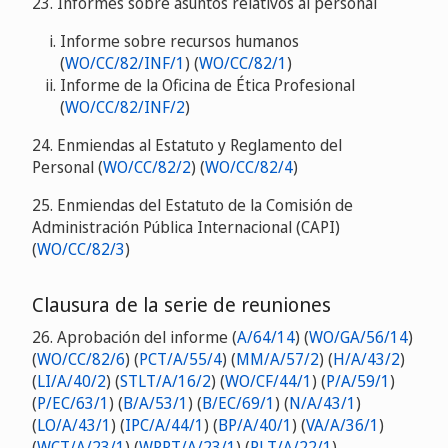
23. Informes sobre asuntos relativos al personal
Informe sobre recursos humanos
(
WO/CC/82/INF/1
) (
WO/CC/82/1
)
Informe de la Oficina de Ética Profesional
(
WO/CC/82/INF/2
)
24. Enmiendas al Estatuto y Reglamento del
Personal (
WO/CC/82/2
) (
WO/CC/82/4
)
25. Enmiendas del Estatuto de la Comisión de
Administración Pública Internacional (CAPI)
(
WO/CC/82/3
)
Clausura de la serie de reuniones
26. Aprobación del informe (
A/64/14
) (
WO/GA/56/14
)
(
WO/CC/82/6
) (
PCT/A/55/4
) (
MM/A/57/2
) (
H/A/43/2
)
(
LI/A/40/2
) (
STLT/A/16/2
) (
WO/CF/44/1
) (
P/A/59/1
)
(
P/EC/63/1
) (
B/A/53/1
) (
B/EC/69/1
) (
N/A/43/1
)
(
LO/A/43/1
) (
IPC/A/44/1
) (
BP/A/40/1
) (
VA/A/36/1
)
(
WCT/A/23/1
) (
WPPT/A/23/1
) (
PLT/A/22/1
)