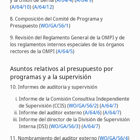
y la Unión de Berna (
A/64/4
) (
A/64/9
)
(
A/64/10
)
(
A/64/12
)
8. Composición del Comité de Programa y
Presupuesto (
WO/GA/56/1
)
9. Revisión del Reglamento General de la OMPI y de
los reglamentos internos especiales de los órganos
rectores de la OMPI (
A/64/5
)
Asuntos relativos al presupuesto por
programas y a la supervisión
10. Informes de auditoría y supervisión
Informe de la Comisión Consultiva Independiente
de Supervisión (CCIS) (
WO/GA/56/2
) (
A/64/7
)
Informe del auditor externo (
A/64/6
) (
A/64/7
)
Informe del director de la División de Supervisión
Interna (DSI) (
WO/GA/56/3
) (
A/64/7
)
11. Nombramiento del auditor externo (
WO/GA/56/4
)