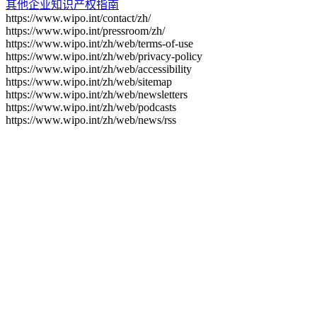
其他企业知识产权指南
https://www.wipo.int/contact/zh/
https://www.wipo.int/pressroom/zh/
https://www.wipo.int/zh/web/terms-of-use
https://www.wipo.int/zh/web/privacy-policy
https://www.wipo.int/zh/web/accessibility
https://www.wipo.int/zh/web/sitemap
https://www.wipo.int/zh/web/newsletters
https://www.wipo.int/zh/web/podcasts
https://www.wipo.int/zh/web/news/rss