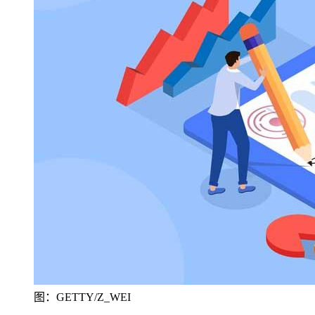
图：GETTY/Z_WEI