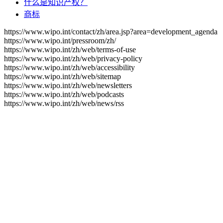
什么是知识产权？
商标
https://www.wipo.int/contact/zh/area.jsp?area=development_agenda
https://www.wipo.int/pressroom/zh/
https://www.wipo.int/zh/web/terms-of-use
https://www.wipo.int/zh/web/privacy-policy
https://www.wipo.int/zh/web/accessibility
https://www.wipo.int/zh/web/sitemap
https://www.wipo.int/zh/web/newsletters
https://www.wipo.int/zh/web/podcasts
https://www.wipo.int/zh/web/news/rss