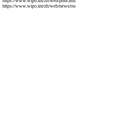
https://www.wipo.int/zh/web/podcasts
https://www.wipo.int/zh/web/news/rss