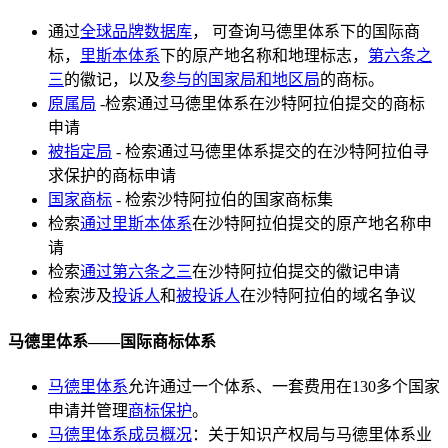
通过
全球品牌数据库
， 可查询马德里体系下的国际商
标，
里斯本体系
下的原产地名称和地理标志，
第六条之
三
的徽记，以及
参与的国家局和地区局
的商标。
原属局
-检索通过马德里体系在沙特阿拉伯提交的商标
申请
被指定局
- 检索通过马德里体系提交的在沙特阿拉伯寻
求保护的商标申请
国家商标
- 检索沙特阿拉伯的国家商标集
检索
通过里斯本体系
在沙特阿拉伯提交的原产地名称申
请
检索
通过第六条之三
在沙特阿拉伯提交的徽记申请
检索涉及
投诉人
和
被投诉人
在沙特阿拉伯的域名争议
马德里体系——国际商标体系
马德里体系
允许通过一个体系、一套费用在130多个国家
申请并管理
商标保护
。
马德里体系成员概况
：关于知识产权局与马德里体系业