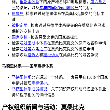
标，
里斯本体系
下的原产地名称和地理标志，
第六条之
三
的徽记，以及
参与的国家局和地区局
的商标。
原属局
-检索通过马德里体系在莫桑比克提交的商标申
请
被指定局
- 检索通过马德里体系提交的在莫桑比克寻求
保护的商标申请
国家商标
- 检索莫桑比克的国家商标集
检索
通过里斯本体系
在莫桑比克提交的原产地名称申请
检索
通过第六条之三
在莫桑比克提交的徽记申请
检索涉及
投诉人
和
被投诉人
在莫桑比克的域名争议
马德里体系——国际商标体系
马德里体系
允许通过一个体系、一套费用在130多个国家
申请并管理
商标保护
。
马德里体系成员概况
：关于知识产权局与马德里体系业
务和程序相关的详细信息
产权组织新闻与活动：莫桑比克