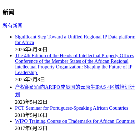
新闻
所有新闻
Significant Step Toward a Unified Regional IP Data platform
for Africa
2026年6月30日
The 4th Edition of the Heads of Intellectual Property Offices
Conference of the Member States of the African Regional
Intellectual Property Organization: Shaping the Future of IP
Leadership
2025年7月8日
产权组织面向ARIPO成员国的云原生IPAS 4区域培训计
划
2023年5月22日
PCT Seminar for Portuguese-Speaking African Countries
2018年5月16日
WIPO Training Course on Trademarks for African Countries
2017年6月22日