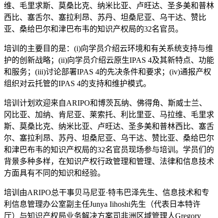
维、毛里求斯、莫桑比克、纳米比亚、卢旺达、圣多美和普林
西比、塞舌尔、塞拉利昂、苏丹、坦桑尼亚、乌干达、赞比
亚、桑给巴尔和津巴布韦的知识产权局的
32
名官员。
培训的主要目的是：(i)
向学员介绍云环境和有关系统支持与维
护的创新战略；
(ii)
向学员介绍云原生
IPAS 4
及其新特点、功能
和服务；
(iii)
讨论部署
IPAS 4
的先决条件和要求；
(iv)
通报产权
组织对云托管的
IPAS 4
的支持和维护模式。
培训计划欢迎来自ARIPO
和博茨瓦纳、佛得角、斯威士兰、
冈比亚、加纳、肯尼亚、莱索托、利比里亚、马拉维、毛里求
斯、莫桑比克、纳米比亚、卢旺达、圣多美和普林西比、塞舌
尔、塞拉利昂、苏丹、坦桑尼亚、乌干达、赞比亚、桑给巴尔
和津巴布韦的知识产权局的
32
名官员现场参与培训。学员们的
背景多种多样，在知识产权行政管理和管理、法律和信息技术
方面具有不同的知识和经验。
培训由ARIPO
总干事贝马尼亚
·
特韦巴泽先生、信息技术和专
利信息管理办公室副主任
Junya Iihoshi
先生（代表日本特许
厅）与知识产权局业务解决方案司非洲区域管理人
Gregory