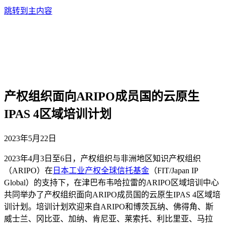
跳转到主内容
产权组织面向ARIPO成员国的云原生
IPAS 4区域培训计划
2023年5月22日
2023
年
4
月
3
日至
6
日，产权组织与非洲地区知识产权组织
（
ARIPO
）在
日本工业产权全球信托基金
（FIT/Japan IP
Global
）的支持下，在津巴布韦哈拉雷的
ARIPO
区域培训中心
共同举办了产权组织面向
ARIPO
成员国的云原生
IPAS 4
区域培
训计划。培训计划欢迎来自
ARIPO
和博茨瓦纳、佛得角、斯
威士兰、冈比亚、加纳、肯尼亚、莱索托、利比里亚、马拉