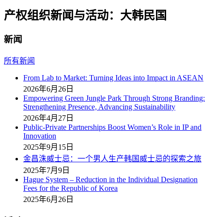
产权组织新闻与活动：大韩民国
新闻
所有新闻
From Lab to Market: Turning Ideas into Impact in ASEAN
2026年6月26日
Empowering Green Jungle Park Through Strong Branding:
Strengthening Presence, Advancing Sustainability
2026年4月27日
Public-Private Partnerships Boost Women’s Role in IP and
Innovation
2025年9月15日
金昌洙威士忌：一个男人生产韩国威士忌的探索之旅
2025年7月9日
Hague System – Reduction in the Individual Designation
Fees for the Republic of Korea
2025年6月26日