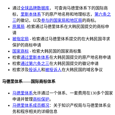
通过
全球品牌数据库
， 可查询马德里体系下的国际商
标，
里斯本体系
下的原产地名称和地理标志，
第六条之
三
的徽记，以及
参与的国家局和地区局
的商标。
原属局
-检索通过马德里体系在大韩民国提交的商标申
请
被指定局
- 检索通过马德里体系提交的在大韩民国寻求
保护的商标申请
国家商标
- 检索大韩民国的国家商标集
检索
通过里斯本体系
在大韩民国提交的原产地名称申请
检索
通过第六条之三
在大韩民国提交的徽记申请
检索涉及
投诉人
和
被投诉人
在大韩民国的域名争议
马德里体系——国际商标体系
马德里体系
允许通过一个体系、一套费用在130多个国家
申请并管理
商标保护
。
马德里体系成员概况
：关于知识产权局与马德里体系业
务和程序相关的详细信息