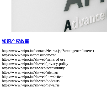
知识产权故事
https://www.wipo.int/contact/zh/area.jsp?area=generalinterest
https://www.wipo.int/pressroom/zh/
https://www.wipo.int/zh/web/terms-of-use
https://www.wipo.int/zh/web/privacy-policy
https://www.wipo.int/zh/web/accessibility
https://www.wipo.int/zh/web/sitemap
https://www.wipo.int/zh/web/newsletters
https://www.wipo.int/zh/web/podcasts
https://www.wipo.int/zh/web/news/rss