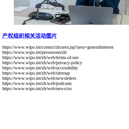
产权组织相关活动图片
https://www.wipo.int/contact/zh/area.jsp?area=generalinterest
https://www.wipo.int/pressroom/zh/
https://www.wipo.int/zh/web/terms-of-use
https://www.wipo.int/zh/web/privacy-policy
https://www.wipo.int/zh/web/accessibility
https://www.wipo.int/zh/web/sitemap
https://www.wipo.int/zh/web/newsletters
https://www.wipo.int/zh/web/podcasts
https://www.wipo.int/zh/web/news/rss