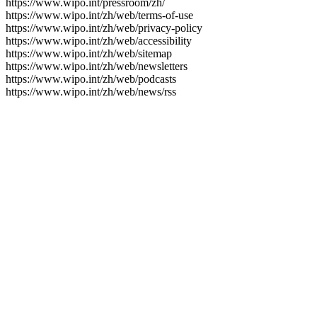
https://www.wipo.int/pressroom/zh/
https://www.wipo.int/zh/web/terms-of-use
https://www.wipo.int/zh/web/privacy-policy
https://www.wipo.int/zh/web/accessibility
https://www.wipo.int/zh/web/sitemap
https://www.wipo.int/zh/web/newsletters
https://www.wipo.int/zh/web/podcasts
https://www.wipo.int/zh/web/news/rss