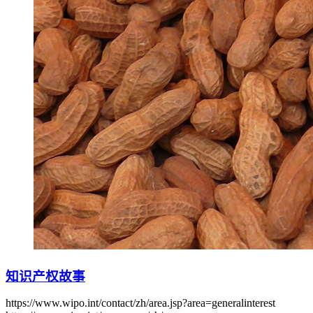
知识产权故事
https://www.wipo.int/contact/zh/area.jsp?area=generalinterest