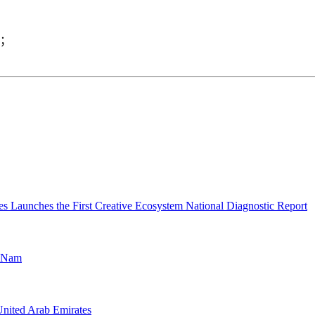
；
es Launches the First Creative Ecosystem National Diagnostic Report
t Nam
nited Arab Emirates