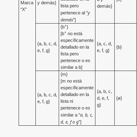
Marca
y demás}
lista pero
demás}
“X”
y
pertenece al “
demás
”]
+
{b
}
+
[b
no está
específicamente
{a, b, c, d,
{a, c, d,
detallado en la
{b}
e, f, g}
e, f, g}
lista pero
pertenece o es
similar a b]
{m}
[m no está
específicamente
{a, b, c,
detallado en la
{a, b, c, d,
d, e, f,
{ø}
lista ni
e, f, g}
g}
pertenece o es
a, b, c,
similar a “
d, e, f o g
”]