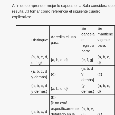
A fin de comprender mejor lo expuesto, la Sala considera que
resulta útil tomar como referencia el siguiente cuadro
explicativo:
Se
Se
cancela
mantiene
Acredita el uso
Distingue:
el
vigente
para:
registro
para:
para:
{a, b, c, d,
{a, b, c,
{a, b, c, d}
{e, f, g}
e, f, g}
d}
{a, b, d
{a, b, c, d
{c}
y
{c}
y demás}
demás}
{a, b, c, d
{y
{a, b, c,
{a, b, c, d}
y demás}
demás}
d}
{k}
[k no está
específicamente
{a, b, c,
{a, b, c, d
detallado en la
d y
{k}